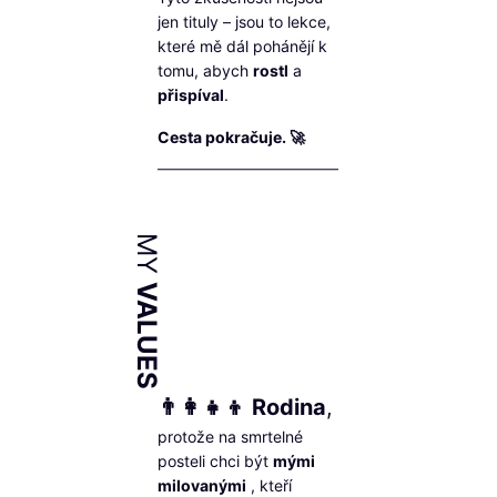
jen tituly – jsou to lekce,
které mě dál pohánějí k
tomu, abych
rostl
a
přispíval
.
Cesta pokračuje. 🚀
MY
VALUES
👨‍👩‍👧‍👦 Rodina
,
protože na smrtelné
posteli chci být
mými
milovanými
, kteří