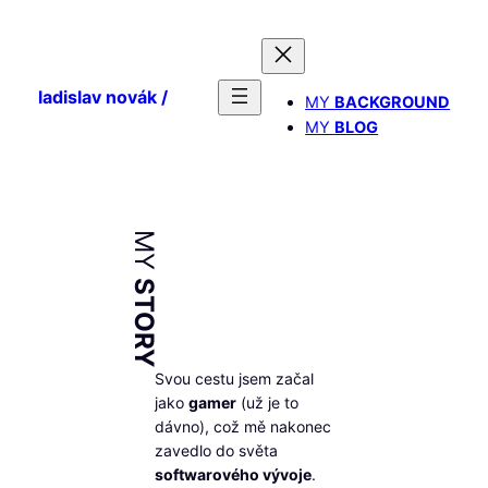
Přeskočit
na
obsah
ladislav novák /
MY
BACKGROUND
MY
BLOG
MY
STORY
Svou cestu jsem začal
jako
gamer
(už je to
dávno), což mě nakonec
zavedlo do světa
softwarového vývoje
.