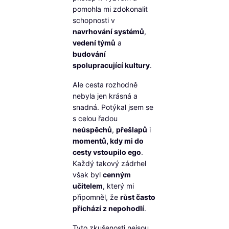
pomohla mi zdokonalit
schopnosti v
navrhování systémů
,
vedení týmů
a
budování
spolupracující kultury
.
Ale cesta rozhodně
nebyla jen krásná a
snadná. Potýkal jsem se
s celou řadou
neúspěchů
,
přešlapů
i
momentů, kdy mi do
cesty vstoupilo ego
.
Každý takový zádrhel
však byl
cenným
učitelem
, který mi
připomněl, že
růst často
přichází z nepohodlí
.
Tyto zkušenosti nejsou