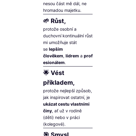
nesou část mě dál, ne
hromadou majetku.
🌱 Růst,
protože osobní a
duchovní kontinuální růst
mi umožňuje stát
se
lepším
člověkem
,
lídrem
a
prof
esionálem
.
🌟 Vést
příkladem,
protože nejlepší způsob,
jak inspirovat ostatní, je
ukázat cestu vlastními
činy
, ať už v rodině
(děti) nebo v práci
(kolegové).
🎯 Smysl,