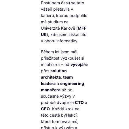
Postupem času se tato
vášeň přetavila v
kariéru, kterou podpořilo
mé studium na
Univerzitě Karlově (
MFF
UK
), kde jsem získal titul
v oboru informatiky.
Během let jsem měl
příležitost vyzkoušet si
mnoho rolí – od
vývojáře
přes
solution
architekta
,
team
leadera
a
engineering
manažera
až po
současné výzvy v
podobě dvojí role
CTO
a
CEO
. Každý krok na
této cestě byl lekcí,
která formovala můj
přístup k výzvám a